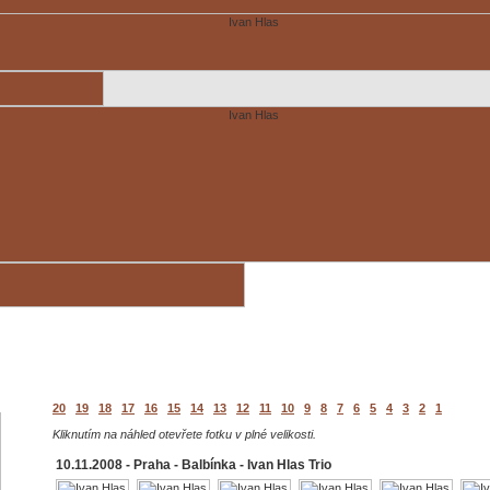
20
19
18
17
16
15
14
13
12
11
10
9
8
7
6
5
4
3
2
1
Kliknutím na náhled otevřete fotku v plné velikosti.
10.11.2008 - Praha - Balbínka - Ivan Hlas Trio