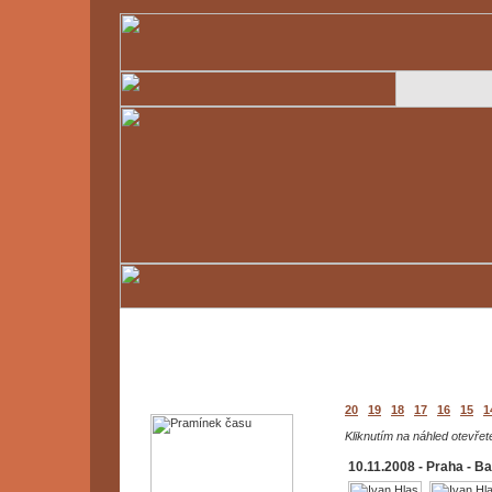
20
19
18
17
16
15
1
Kliknutím na náhled otevřete
10.11.2008 - Praha - Ba