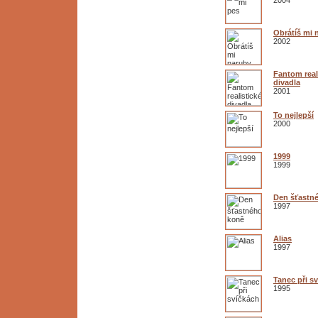
Obrátíš mi 
2002
Fantom real
divadla
2001
To nejlepší
2000
1999
1999
Den šťastn
1997
Alias
1997
Tanec při s
1995