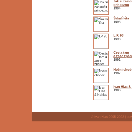
Jak si zaslo
princeznu
1994
Šakalí léta
1993
L.P. 93
1993
Cesta tam
a zase zpát
1991
Noční chod
1987
Ivan Hlas &
1986
© Ivan Hlas 2005-2022 | po