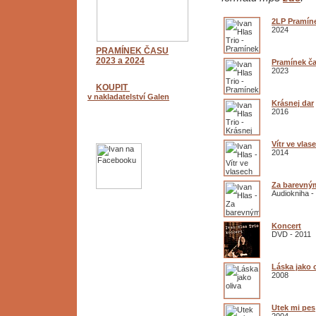
2LP Pramín
2024
PRAMÍNEK ČASU
2023 a 2024
Pramínek č
2023
KOUPIT
v nakladatelství Galen
Krásnej dar
2016
Vítr ve vlas
2014
Za barevný
Audiokniha -
Koncert
DVD - 2011
Láska jako o
2008
Utek mi pes
2004