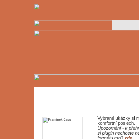
Vybrané ukázky si 
komfortní poslech.
Upozornění - k přeh
si plugin nechcete n
formátu mp3
zde
.