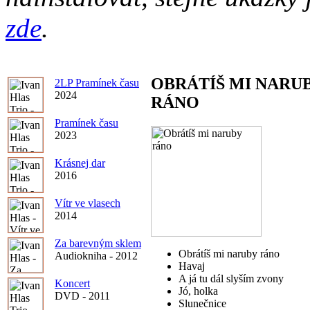
zde
.
OBRÁTÍŠ MI NARU
2LP Pramínek času
2024
RÁNO
Pramínek času
2023
Krásnej dar
2016
Vítr ve vlasech
2014
Za barevným sklem
Obrátíš mi naruby ráno
Audiokniha - 2012
Havaj
A já tu dál slyším zvony
Koncert
Jó, holka
DVD - 2011
Slunečnice