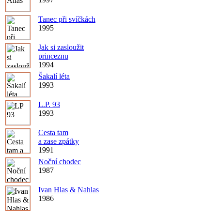
Tanec při svíčkách
1995
Jak si zasloužit
princeznu
1994
Šakalí léta
1993
L.P. 93
1993
Cesta tam
a zase zpátky
1991
Noční chodec
1987
Ivan Hlas & Nahlas
1986