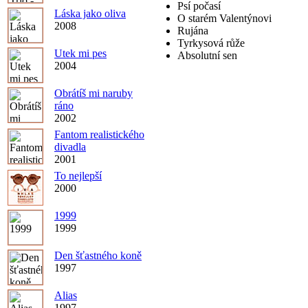
Psí počasí
Láska jako oliva
O starém Valentýnovi
2008
Rujána
Tyrkysová růže
Utek mi pes
Absolutní sen
2004
Obrátíš mi naruby
ráno
2002
Fantom realistického
divadla
2001
To nejlepší
2000
1999
1999
Den šťastného koně
1997
Alias
1997