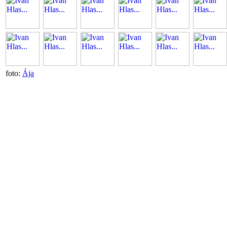
foto:
Ája