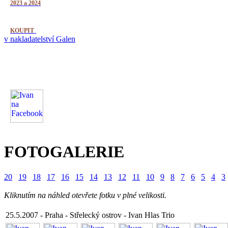
2023 a 2024
KOUPIT
v nakladatelství Galen
FOTOGALERIE
20
19
18
17
16
15
14
13
12
11
10
9
8
7
6
5
4
3
Kliknutím na náhled otevřete fotku v plné velikosti.
25.5.2007 - Praha - Střelecký ostrov - Ivan Hlas Trio