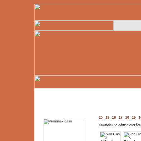
20
19
18
17
16
15
1
Kliknutím na náhled otevřete